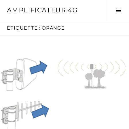
Aller
AMPLIFICATEUR 4G
au
Tog
contenu
Sid
principal
ÉTIQUETTE :
ORANGE