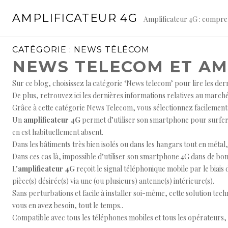
Aller
AMPLIFICATEUR 4G
au
Amplificateur 4G : compren
contenu
principal
CATÉGORIE :
NEWS TÉLÉCOM
NEWS TELECOM ET AM
Sur ce blog, choisissez la catégorie ‘News telecom’ pour lire les de
De plus, retrouvez ici les dernières informations relatives au march
Grâce à cette catégorie News Telecom, vous sélectionnez facilement u
Un
amplificateur 4G
permet d’utiliser son smartphone pour surfer 
en est habituellement absent.
Dans les bâtiments très bien isolés ou dans les hangars tout en métal,
Dans ces cas là, impossible d’utiliser son smartphone 4G dans de bon
L’
amplificateur 4G
reçoit le signal téléphonique mobile par le biais d
pièce(s) désirée(s) via une (ou plusieurs) antenne(s) intérieure(s).
Sans perturbations et facile à installer soi-même, cette solution tec
vous en avez besoin, tout le temps..
Compatible avec tous les téléphones mobiles et tous les opérateurs, 