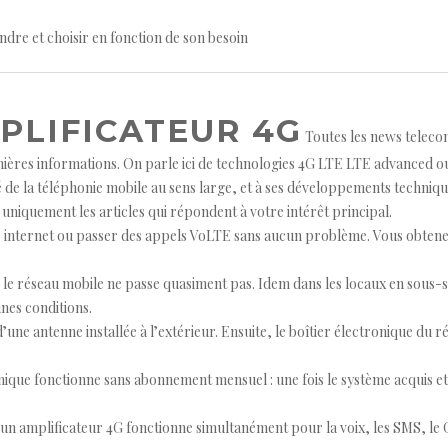
dre et choisir en fonction de son besoin
PLIFICATEUR 4G
Toutes les news teleco
rnières informations. On parle ici de technologies 4G LTE LTE advanced o
é de la téléphonie mobile au sens large, et à ses développements techniq
niquement les articles qui répondent à votre intérêt principal.
internet ou passer des appels VoLTE sans aucun problème. Vous obtenez à
 le réseau mobile ne passe quasiment pas. Idem dans les locaux en sous-sol,
nes conditions.
’une antenne installée à l’extérieur. Ensuite, le boîtier électronique du ré
hnique fonctionne sans abonnement mensuel : une fois le système acquis et
un amplificateur 4G fonctionne simultanément pour la voix, les SMS, le G