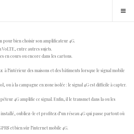
Tog
Sid
m pour bien choisir son amplificateur 4G.
u VoLTE, entre autres sujets.
ues en cours ou encore dans les cartons.
 l’intérieur des maisons et des bâtiments lorsque le signal mobile
 ou à la campagne en zone isolée : le signal 4G est difficile à capter.
péteur 4G amplifie ce signal. Enfin, il le transmet dans la ou les
 installé, oubliez-le et profitez d’un réseau 4G qui passe partout où
PRS et bien sûr l’internet mobile 4G.